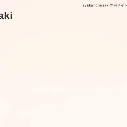
ayaka tonosaki専用サ
aki