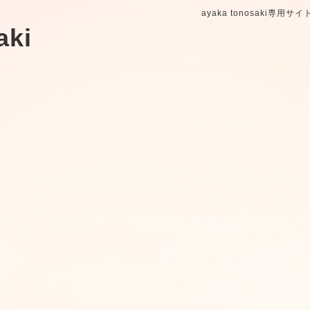
ayaka tonosaki専用サ
aki